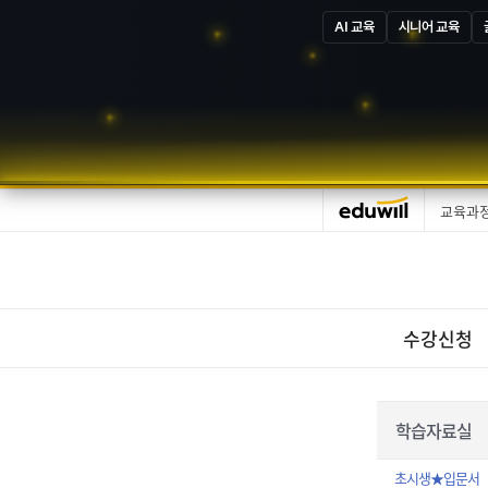
AI 교육
시니어 교육
교육과
수강신청
학습자료실
초시생★입문서