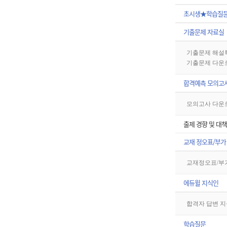
초시생★학습질
기출문제 자료실
기출문제 해설
기출문제 다운
합격예측 모의고
모의고사 다운
출제 경향 및 대책
교재 정오표/부가
교재정오표/부
에듀윌 지식인
합격자 답변 지
학습질문