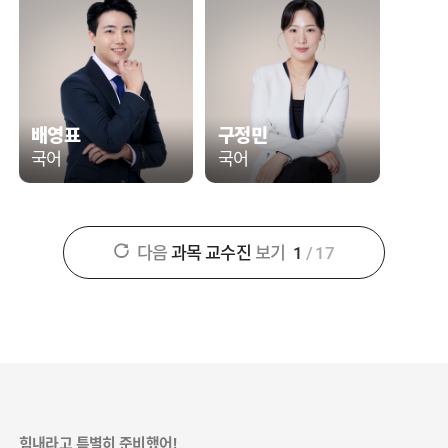
배영표
구정민
국어
국어
다음
과목 교수진
보기
1
/
17
힘내라고 특별히 준비했어!