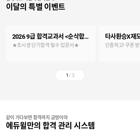
이달의 특별 이벤트
2026 9급 합격교과서 <순삭합격> 무료
타사환승X재도
★초시생 단기합격 필수 입문서★
인증하고! 쿠폰 받
1
/
3
같이 가다보면 합격까지 금방이야
에듀윌만의 합격 관리 시스템