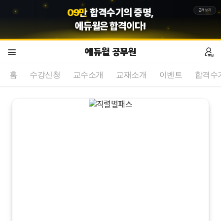
1
3
만
합격수기의 증명,
근거보기
에듀윌
은 합격이다!
에듀윌 공무원
홈
수강신청
교수소개
교재소개
이벤트
합격수