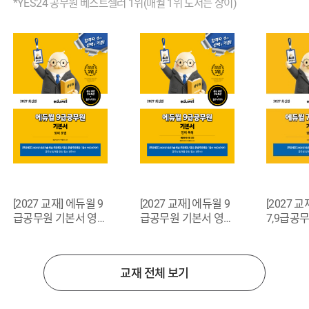
*YES24 공무원 베스트셀러 1위(매월 1위 도서는 상이)
[2027 교재] 에듀윌 9
[2027 교재] 에듀윌 9
[2027 
급공무원 기본서 영어
급공무원 기본서 영어
7,9급공
문법
독해(생활영어·어휘
행정법총
포함)
교재 전체 보기