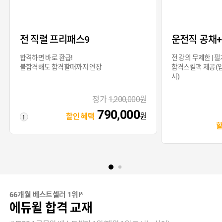
전 직렬 프리패스9
운전직 공채
합격하면 바로 환급!
전 강의 무제한 | 필
불합격해도 합격할때까지 연장
합격스킬팩 제공(입
사)
정가
1,200,000
원
790,000
원
할인 혜택
66개월 베스트셀러 1위!*
에듀윌 합격 교재