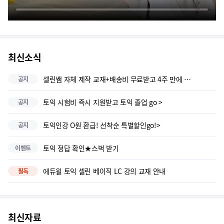
토익 초보도 쉽게 들을 수 있었습니다.
셀린 선생님의 베이직 LC 인강 어제 처음 듣고 행복을 맞았습니다.
최신소식
토익기초가 없는 저에게 빛이되준강의!
셀린쌤 자체 제작 교재+배송비 무료받고 4주 만에 700+달성go▶
공지
완벽한 강의는 이거 하나면 충분하다
토익 시험비 즉시 지원받고 토익 졸업 go >
공지
토익 입문으로 강추!
토익인강 O원 환급! 선착순 특별할인go!>
공지
최고다 최고!! 혼자서 공부할때 알게모르게 막막했던 부분이 셀린쌤 강의를 듣고난 후 부터 뭔가 잘 들리기 시작했어요.
토익 정답 확인★스벅 받기
이벤트
셀린쌤 설명이 귀에 쏙쏙 박혀요! 토익 금방 끝낼 수 있을 것 같아요 ㅠㅠ
에듀윌 토익 셀린 베이직 LC 강의 교재 안내
필독
최신자료