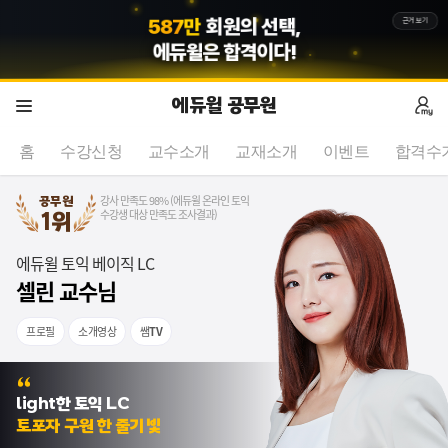
7
7
만
합격수기의 증명,
근거보기
에듀윌
은 합격이다!
에듀윌 공무원
홈
수강신청
교수소개
교재소개
이벤트
합격수
강사 만족도 98% (에듀윌 온라인 토익
공무원
수강생 대상 만족도 조사결과)
1위
에듀윌 토익 베이직 LC
셀린 교수님
프로필
소개영상
쌤
TV
light한 토익 LC
토포자 구원 한 줄기 빛