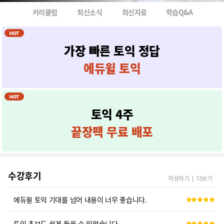
커리큘럼
최신소식
최신자료
학습Q&A
토익기초가 없는 저에게 빛이되준강의!
HOT
가장 빠른 토익 정답
완벽한 강의는 이거 하나면 충분하다
에듀윌 토익
토익 입문으로 강추!
HOT
최고다 최고!! 혼자서 공부할때 알게모르게 막막했던 부분이 셀린쌤 강의를 듣고난 후 부터 뭔가 잘 들리기 시작했어요.
토익 4주
셀린쌤 설명이 귀에 쏙쏙 박혀요! 토익 금방 끝낼 수 있을 것 같아요 ㅠㅠ
끝장팩 무료 배포
최고란 말이 어색하지 않다.
수강후기
듣기 개념 정리하는데 정말 좋은 강의라고 생각해요.
작성하기
더보기
에듀윌 토익 기대를 넘어 내용이 너무 좋습니다.
토익 초보도 쉽게 들을 수 있었습니다.