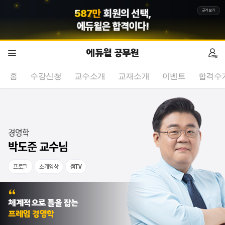
5
8
7
만
회원의 선택,
근거보기
에듀윌
은 합격이다!
에듀윌 공무원
홈
수강신청
교수소개
교재소개
이벤트
합격수
경영학
박도준 교수님
프로필
소개영상
쌤
TV
설명도 잘 해주시고 이해하기 쉬워요
체계적으로 틀을 잡는
경영학의 기본 개념을 확실히 잡을 수 있을 것 같습니다.
프레임 경영학