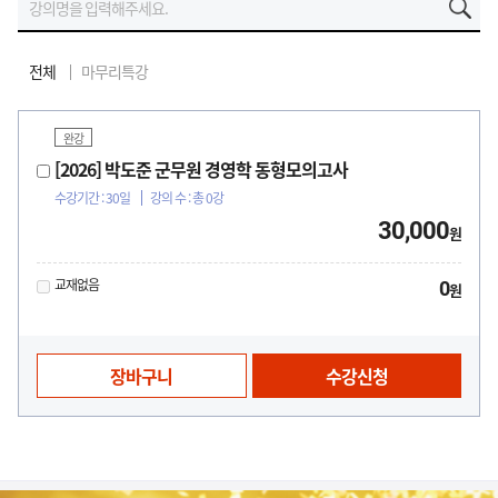
생소한 경영학을 흥미를 가질수 있게 해주신 즐거운 강의 입니다.
전체
마무리특강
혼자 독할했을 때 보이지 않았던 부분을 정확하게 캐치해주시고 몰랐던 부분...
완강
뼈대를 잡아주시고 체계적으로 가르쳐주셔서 귀에 쏙쏙 박힙니다. 최고에요!...
[2026] 박도준 군무원 경영학 동형모의고사
수강기간 : 30일
강의 수 : 총 0강
경영학은 무조건 박도준 교수님이죠 초시생이고 경영학은 배워 본 적이 없어...
30,000
원
처음 배우는 경영학인데, 강의해주시는 속도가 너무 빠르지 않고 따분할 법...
교재없음
0
원
경영학 처음 접하는 초시생입니다. 7급 군수직 준비 결정하고 어떤 강의를...
경영학 처음배워서 이해가 안되는부분이 많은데 예를 들어주셔서 쉽게 접근할...
장바구니
수강신청
꼼꼼한 경영학
답변도 척 척 잘 해주시고 유익하고 알기쉽게 강의 해주셔서 좋습니다