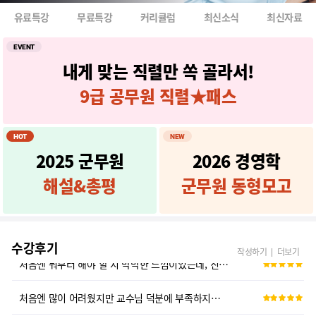
많은 예를 이용해서 이해를 도와주십니다.
유료특강
무료특강
커리큘럼
최신소식
최신자료
여태까지 경영학강의중 젤낫네요
EVENT
내게 맞는 직렬만 쏙 골라서!
경영학교수님 체계적으로 핵심포인트 내용정리 잘해주십니다. 감사합니다.
9급 공무원 직렬★패스
안녕 하세요.
HOT
NEW
제일 어렵게 느껴졌던 경영학을 효자과목으로 만들어주신 강사님
2025 군무원
2026 경영학
어려운 경영학 이론과 학자들도 교재에서 쉽게 이해하고 외울수있게 정리가 ...
해설&총평
군무원 동형모고
문제의 정답 뿐만 아니라, 모든 지문들을 구체적으로 재설명 해주시는 것으...
수강후기
처음엔 뭐부터 해야 할 지 막막한 느낌이었는데, 친절하게 설명도 해주셔서...
작성하기
더보기
처음엔 많이 어려웠지만 교수님 덕분에 부족하지만 잘 따라가고 있습니다. ...
판서를 깔끔하고 알아보기 쉽게 해주셔서 복습할때도 이해가 잘 됩니다!