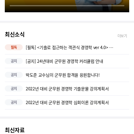
경영학 시험에 대한 핵심을 잘 알려주시는 매우 알찬강의입니다. 시험문제...
경영학의 기본! 최고의 강의라고 생각합니다. 경영학이 자신이 없었는데...
최신소식
더보기
아주아주 만족하는 강의입니다. 경영학의 기본적인 개념을 잘 잡아주셔서 좋...
[필독] <기출로 접근하는 객관식 경영학 ver 4.0> 교재 정오표
필독
경영학의 기본적인 개념을 잘 잡아주는 강의입니다. 그리고 접근하기도 쉽게...
[공지] 24년대비 군무원 경영학 커리큘럼 안내
공지
경영학에 대한 전반적인 기본이론과 개념 설명이 매우 완벽하십니다! 학과 ...
박도준 교수님이 군무원 합격을 응원합니다!
공지
교수님께서 판서해주시는 것만 봐도 문제가 잘 풀리고, 연결지어서 설명해주...
2022년 대비 군무원 경영학 기출문물 강의계획서
공지
경영학 박도준교수님
2022년 대비 군무원 경영학 심회이론 강의계획서
공지
생소한 경영학을 흥미를 가질수 있게 해주신 즐거운 강의 입니다.
혼자 독할했을 때 보이지 않았던 부분을 정확하게 캐치해주시고 몰랐던 부분...
최신자료