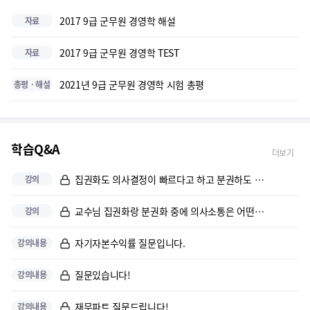
뼈대를 잡아주시고 체계적으로 가르쳐주셔서 귀에 쏙쏙 박힙니다. 최고에요!...
2017 9급 군무원 경영학 해설
자료
경영학은 무조건 박도준 교수님이죠 초시생이고 경영학은 배워 본 적이 없어...
2017 9급 군무원 경영학 TEST
자료
처음 배우는 경영학인데, 강의해주시는 속도가 너무 빠르지 않고 따분할 법...
2021년 9급 군무원 경영학 시험 총평
총평ㆍ해설
경영학 처음 접하는 초시생입니다. 7급 군수직 준비 결정하고 어떤 강의를...
경영학 처음배워서 이해가 안되는부분이 많은데 예를 들어주셔서 쉽게 접근할...
학습Q&A
더보기
꼼꼼한 경영학
집권화도 의사결정이 빠르다고 하고 분권하도 의사결정이 빠르다는 지문이 있...
강의
답변도 척 척 잘 해주시고 유익하고 알기쉽게 강의 해주셔서 좋습니다
교수님 집권화랑 분권화 중에 의사소통은 어떤게 더빠르나요? 분권적 권한은...
강의
체계적인 설명과 수월하게 이해가능하게끔 수업해주십니다. 또한 각 단원별 ...
자기자본수익률 질문입니다.
강의내용
틀을 잡아주시고 내용을 설명해주시어 이해가 잘됩니다^^
질문있습니다!
강의내용
재무파트 질문드립니다!
강의내용
군무원 뿐만 아니라 다른 직렬의 문제까지 체크할 수 있어서 학습의 퀄리티...