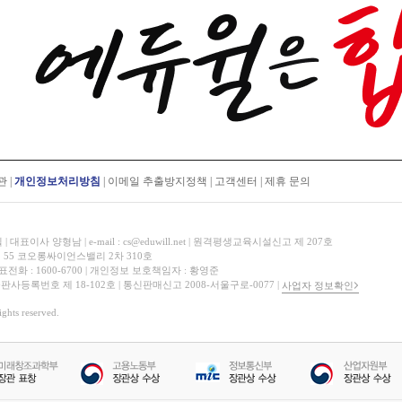
관
|
개인정보처리방침
|
이메일 추출방지정책
|
고객센터
|
제휴 문의
표이사 양형남 | e-mail : cs@eduwill.net | 원격평생교육시설신고 제 207호
 55 코오롱싸이언스밸리 2차 310호
대표전화 : 1600-6700 | 개인정보 보호책임자 : 황영준
 출판사등록번호 제 18-102호 | 통신판매신고 2008-서울구로-0077 |
사업자 정보확인
hts reserved.