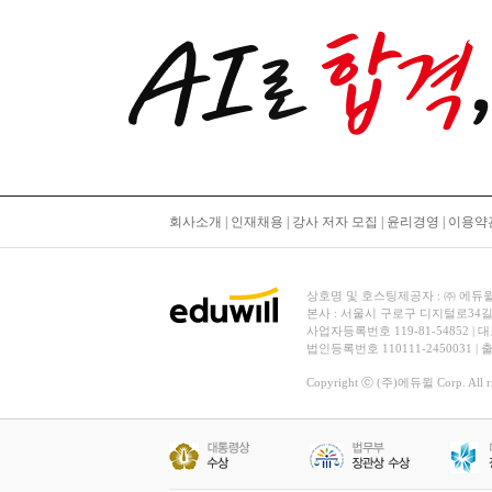
회사소개
|
인재채용
|
강사 저자 모집
|
윤리경영
|
이용약
상호명 및 호스팅제공자 : ㈜ 에듀윌 | 대
본사 : 서울시 구로구 디지털로34길
사업자등록번호 119-81-54852 | 
법인등록번호 110111-2450031 |
Copyright ⓒ (주)에듀윌 Corp. All rig