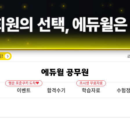
회원의 선택,
에듀윌
은
!
에듀윌 공무원
행운 포춘쿠키 도착♥
초시생 무료자료
개
이벤트
합격수기
학습자료
수험