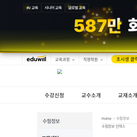
AI 교육
시니어 교육
글로벌 교육
5
8
7
만
초시생 클릭
교육과정
직영학원
수강신청
교수소개
교재소
Home
수험정보
>
수험정보
수험정보 인덱스